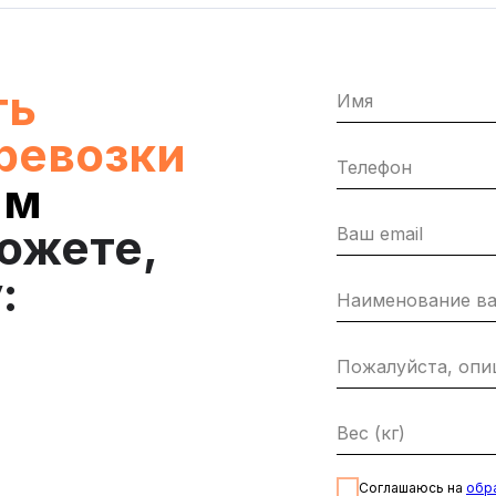
ть
еревозки
ым
ожете,
:
Соглашаюсь на
обр