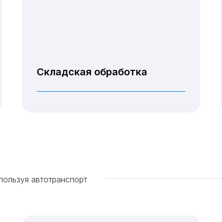
Складская обработка
Разгрузочные и
погрузочные работы
пользуя автотранспорт
Палитирование
Маркировка, упаковка
Консолидация /
Расконсолидация