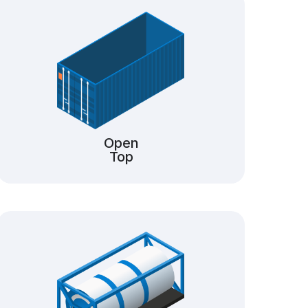
Open
Top