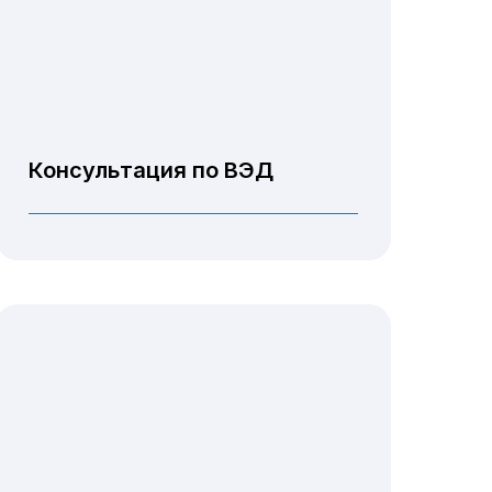
Консультация по ВЭД
Консультирование
Закупки и таможенное
оформление.
Импорт и экспорт
Сертификаты
Разрешения на ввоз
и вывоз товаров