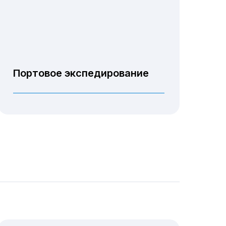
Портовое экспедирование
Транспортировка груза по
территории терминала
Проведение осмотра
взвешивания грузов
Таможенное оформление
Хранение груза в порту