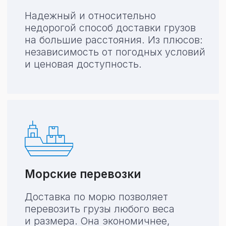
Ценный груз
Опасный
груз
Живой
груз