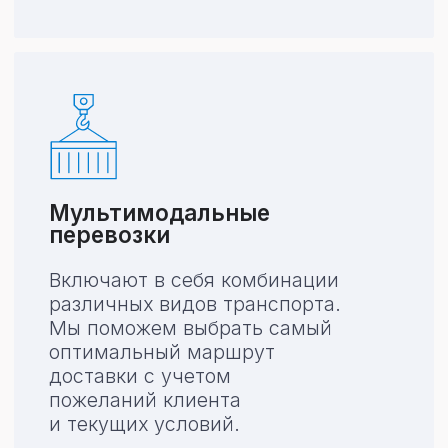
с нашей
логистической
компанией
/01
/0
Согласование
Рассчет
условий
стоимости
Обсуждаем операц
Пожалуйста,
оставьте
коммерческое, юри
заявку
с подробной
взаимодейст
информацией о грузе,
а мы рассчитаем стоимость
логистики