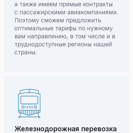
Мультимодальные
перевозки
Включают в себя комбинации
различных видов транспорта.
Мы поможем выбрать самый
оптимальный маршрут
доставки с учетом
пожеланий клиента
и текущих условий.
Виды грузов
которые мы
доставляем
Негабаритный
груз