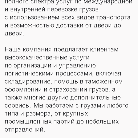
специалистами и широкой сетью
партнеров по всему миру, что позволяет
нам обеспечивать клиентам надежные
и конкурентоспособные решения для
их логистических потребностей. Наша
цель — обеспечить клиентам
максимальное удовлетворение
и уверенность в надежности перевозки
и сохранности их грузов.
Мы готовы предложить нашим клиентам
гибкие условия сотрудничества,
индивидуальный подход к каждому
заказу и оперативное реагирование
на изменяющиеся потребности. Наша
компания стремится к постоянному
совершенствованию и развитию, чтобы
быть лучшими в своей отрасли.
Направления
деятельности