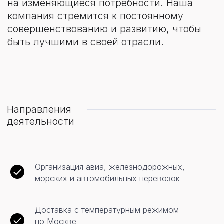
Виды транспортировки
грузов
Авиадоставка
Самый быстрый способ доставки.
А для труднодоступных регионов
России —
единственный.Мы являемся
генеральным агентом грузовой
авиакомпании «Aвиастар-Ту»,
а также имеем прямые контракты
Организация авиа, железнодорожных,
с пассажирскими авиакомпаниями.
морских и автомобильных перевозок
Поэтому сможем предложить
оптимальные тарифы по нужному
вам направлению, в том числе и в
Доставка с температурным режимом
труднодоступные регионы нашей
по Москве
страны.