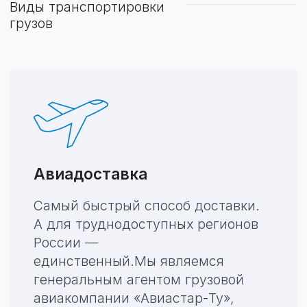
Доставка по морю позволяет
перевозить грузы любого веса
и размера. Она экономичнее,
но занимает больше времени.
Автомобильные
перевозки
Благодаря большому выбору
маршрутов и коротким срокам
доставки этот типа транспорта
наиболее удобный, если нужно
перевезти груз в рамках одного
континента.