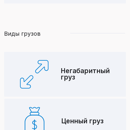
Колл-центр:
+7 (495) 477 40 05
zakaz@a2-express.com
Отдел продаж:
+7 (495) 212 18 20
info@atu-express.com
©️ 2026 Все права защищены
Политика обработки персональных данных
Согласие на получение рекламных рассылок
Согласие на обработку персональных данных