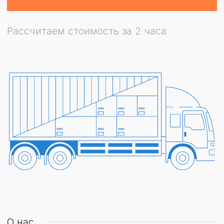
О нас
А2 Express
— в
едущий
поставщик
инновационных
логистических
решений