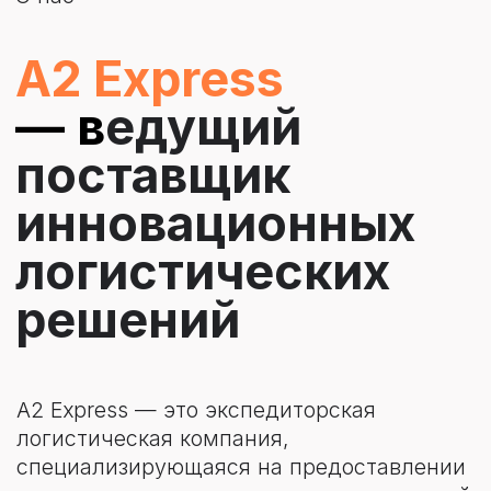
A2 Express — это экспедиторская
логистическая компания,
специализирующаяся на предоставлении
полного спектра услуг по международной
и внутренней перевозке грузов
с использованием всех видов транспорта
и возможностью доставки от двери до
двери.
Наша компания предлагает клиентам
высококачественные услуги
по организации и управлению
логистическими процессами, включая
складирование, помощь в таможенном
оформлении и страховании грузов, а
также многие другие дополнительные
сервисы. Мы работаем с грузами любого
типа и размера, от крупных
промышленных партий до небольших
отправлений.
Мы гордимся нашими
высококвалифицированными