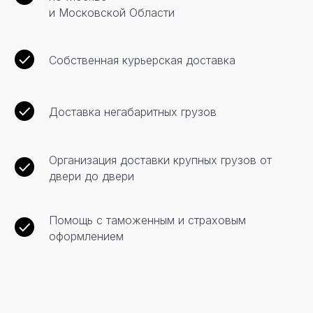
и Московской Области
Собственная курьерская доставка
Доставка негабаритных грузов
Железнодорожная перевозка
Надежный и относительно
Организация доставки крупных грузов от
недорогой способ доставки грузов
на большие расстояния. Из плюсов:
двери до двери
независимость от погодных условий
и ценовая доступность.
Помощь с таможенным и страховым
оформлением
Морские перевозки